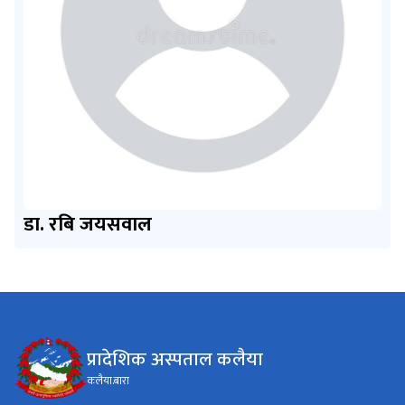
डा. रबि जयसवाल
प्रादेशिक अस्पताल कलैया
कलैया.बारा