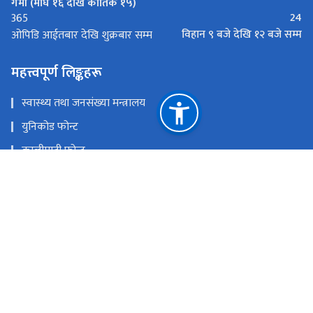
गर्मी (माघ १६ देखि कार्तिक १५)
24
365
विहान ९ बजे देखि १२ बजे सम्म
ओपिडि आईतबार देखि शुक्रबार सम्म
महत्त्वपूर्ण लिङ्कहरू
स्वास्थ्य तथा जनसंख्या मन्त्रालय
युनिकोड फोन्ट
कालीमाटी फोन्ट
नेपाली सबै फोन्ट
स्वास्थ्य सेवा विभाग
राष्ट्रिय प्राकृतिक स्रोत तथा वित्त आयोग
कलैया.बारा