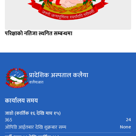
परिक्षाकाे नतिजा स्थगित सम्बन्धमा
प्रादेशिक अस्पताल कलैया
कलैया.बारा
कार्यालय समय
जाडो (कार्तिक १६ देखि माघ १५)
24
365
None
ओपिडि आईतबार देखि शुक्रबार सम्म