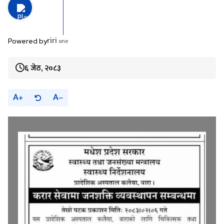
riri
one
Powered by
६ जेठ, २०८३
A
A