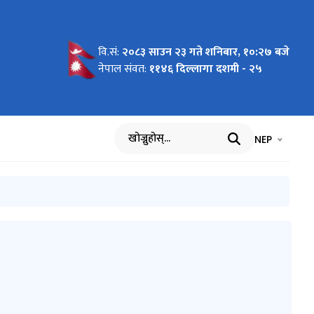
वि.सं:
२०८३ साउन २३ गते शनिबार, १०:२७ बजे
्धमा ।
लिखित
नेपाल संवत:
११४६ दिल्लागा दशमी - २५
भाषा चयन गर्नुह
भाषा प
NEP
खोज्नुहोस्