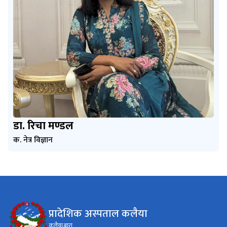
डा. रिचा मण्डल
क. नेत्र विज्ञान
प्रादेशिक अस्पताल कलैया
कलैया.बारा