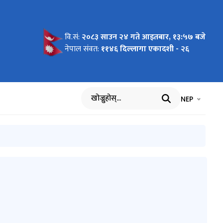
वि.सं:
२०८३ साउन २४ गते आइतबार, १३:५७ बजे
्धमा ।
लिखित
नेपाल संवत:
११४६ दिल्लागा एकादशी - २६
भाषा चयन गर्नुह
भाषा प
NEP
खोज्नुहोस्